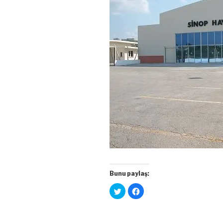
Bunu paylaş:
T
F
w
a
i
c
t
e
t
b
e
o