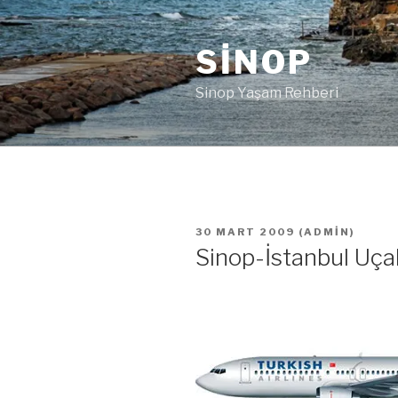
İçeriğe
geç
SINOP
Sinop Yaşam Rehberi
YAYIM
30 MART 2009
(
ADMIN
)
TARIHI
Sinop-İstanbul Uçak