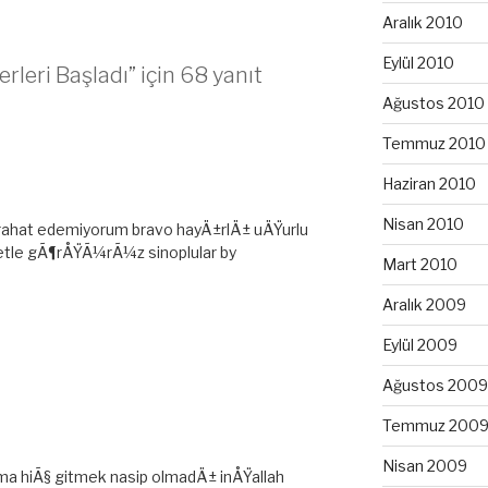
Aralık 2010
Eylül 2010
rleri Başladı” için 68 yanıt
Ağustos 2010
Temmuz 2010
Haziran 2010
Nisan 2010
rahat edemiyorum bravo hayÄ±rlÄ± uÄŸurlu
ametle gÃ¶rÅŸÃ¼rÃ¼z sinoplular by
Mart 2010
Aralık 2009
Eylül 2009
Ağustos 2009
Temmuz 200
Nisan 2009
ma hiÃ§ gitmek nasip olmadÄ± inÅŸallah