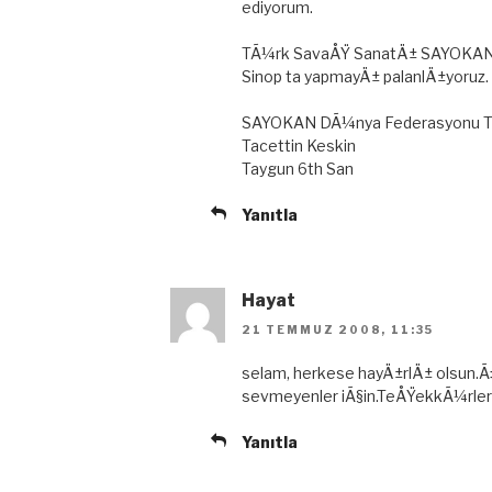
ediyorum.
TÃ¼rk SavaÅŸ SanatÄ± SAYOKAN 
Sinop ta yapmayÄ± palanlÄ±yoruz.
SAYOKAN DÃ¼nya Federasyonu Te
Tacettin Keskin
Taygun 6th San
Yanıtla
Hayat
21 TEMMUZ 2008, 11:35
selam, herkese hayÄ±rlÄ± olsun.Ã‡o
sevmeyenler iÃ§in.TeÅŸekkÃ¼rler
Yanıtla