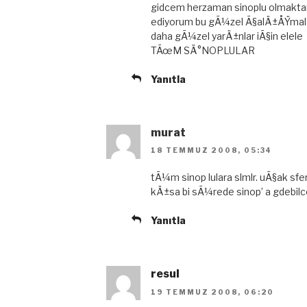
n
e
gidcem herzaman sinoplu olmakta
c
d
e
e
ediyorum bu gÃ¼zel Ã§alÄ±ÅŸma
r
a
e
ç
daha gÃ¼zel yarÄ±nlar iÃ§in elele
d
ı
e
l
TÃœM SÄ°NOPLULAR
a
ı
ç
r
ı
)
Yanıtla
l
ı
r
)
murat
18 TEMMUZ 2008, 05:34
tÃ¼m sinop lulara slmlr. uÃ§ak sfe
kÄ±sa bi sÃ¼rede sinop’ a gdebilce
Yanıtla
resul
19 TEMMUZ 2008, 06:20