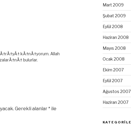
Mart 2009
Şubat 2009
Eylül 2008
Haziran 2008
Mayıs 2008
aldÄ±rÄ±yÄ± kÄ±nÄ±yorum. Allah
Ocak 2008
alarÄ±nÄ± bulurlar.
Ekim 2007
Eylül 2007
Ağustos 2007
Haziran 2007
yacak.
Gerekli alanlar
*
ile
KATEGORIL