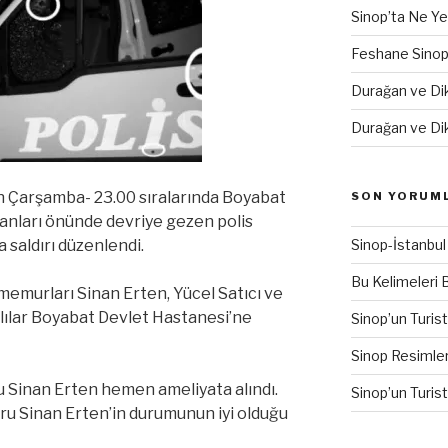
Sinop’ta Ne Ye
Feshane Sinop T
Durağan ve Di
Durağan ve Di
n Çarşamba- 23.00 sıralarında Boyabat
SON YORUM
anları önünde devriye gezen polis
 saldırı düzenlendi.
Sinop-İstanbul
Bu Kelimeleri 
 memurları Sinan Erten, Yücel Satıcı ve
lılar Boyabat Devlet Hastanesi’ne
Sinop’un Turis
Sinop Resimler
 Sinan Erten hemen ameliyata alındı.
Sinop’un Turis
u Sinan Erten’in durumunun iyi olduğu