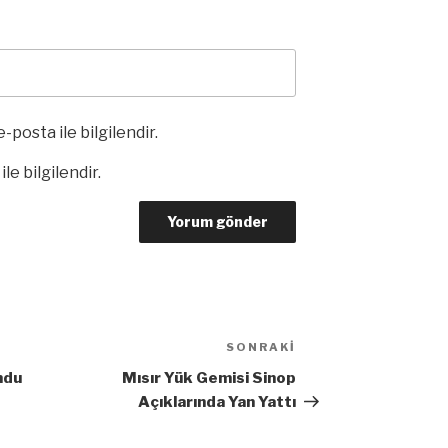
-posta ile bilgilendir.
le bilgilendir.
SONRAKI
Sonraki
Yazı
undu
Mısır Yük Gemisi Sinop
Açıklarında Yan Yattı