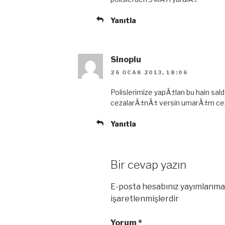
n
e
c
d
e
e
Yanıtla
r
a
e
ç
d
ı
e
l
a
ı
ç
r
Sinoplu
ı
)
l
ı
26 OCAK 2013, 18:06
r
)
Polislerimize yapÄ±lan bu hain s
cezalarÄ±nÄ± versin umarÄ±m cez
Yanıtla
Bir cevap yazın
E-posta hesabınız yayımlanma
işaretlenmişlerdir
Yorum
*