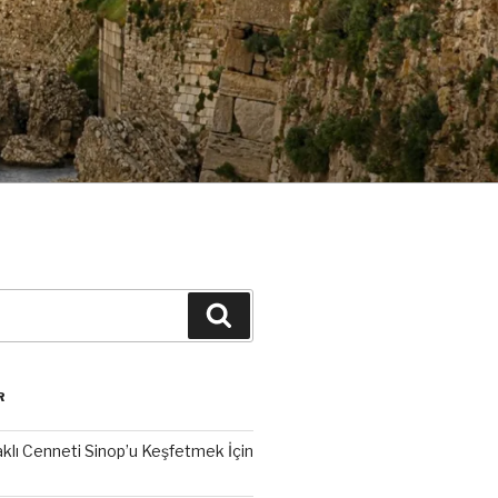
Ara
R
aklı Cenneti Sinop’u Keşfetmek İçin