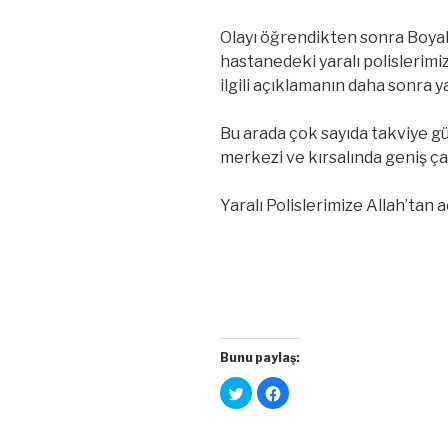
Olayı öğrendikten sonra Boyab
hastanedeki yaralı polislerimiz
ilgili açıklamanın daha sonra y
Bu arada çok sayıda takviye gü
merkezi ve kırsalında geniş ça
Yaralı Polislerimize Allah’tan aci
Bunu paylaş:
T
F
w
a
i
c
t
e
t
b