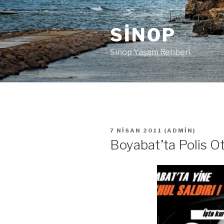
İçeriğe
geç
SINOP
Sinop Yaşam Rehberi
YAYIM
7 NISAN 2011
(
ADMIN
)
TARIHI
Boyabat’ta Polis Ot