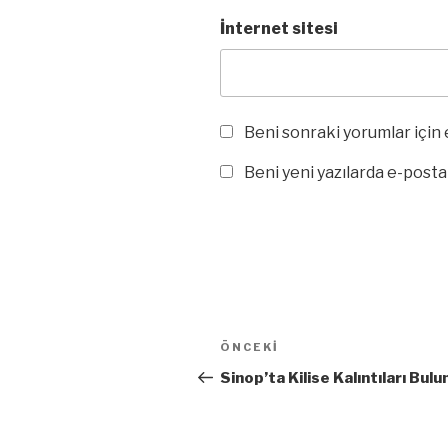
İnternet sitesi
Beni sonraki yorumlar için e
Beni yeni yazılarda e-posta i
Yazı
Önceki
ÖNCEKI
dolaşımı
Yazı
Sinop’ta Kilise Kalıntıları Bul