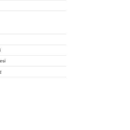
i
esi
g