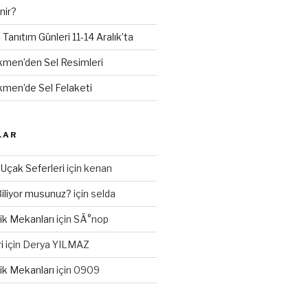
nir?
anıtım Günleri 11-14 Aralık’ta
kmen’den Sel Resimleri
kmen’de Sel Felaketi
LAR
 Uçak Seferleri
için
kenan
Biliyor musunuz?
için
selda
tik Mekanları
için
SÄ°nop
i
için
Derya YILMAZ
tik Mekanları
için
0909